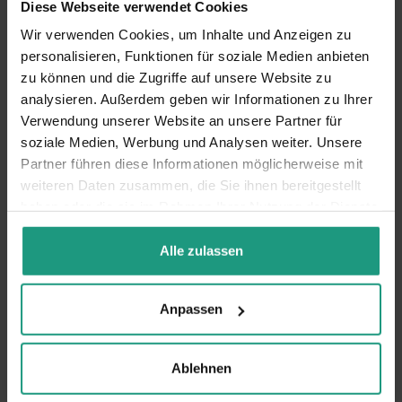
Diese Webseite verwendet Cookies
Wir verwenden Cookies, um Inhalte und Anzeigen zu
Ihr Kompetenzcenter für digitale Community
personalisieren, Funktionen für soziale Medien anbieten
Management Lösungen und Employer Branding
zu können und die Zugriffe auf unsere Website zu
Beratungen
analysieren. Außerdem geben wir Informationen zu Ihrer
Organisation
Verwendung unserer Website an unsere Partner für
soziale Medien, Werbung und Analysen weiter. Unsere
Über uns
Partner führen diese Informationen möglicherweise mit
weiteren Daten zusammen, die Sie ihnen bereitgestellt
haben oder die sie im Rahmen Ihrer Nutzung der Dienste
Produkte
gesammelt haben.
Alle zulassen
Community Portale
Beratungen
KI & Profiler
Anpassen
Kontakt
Ablehnen
TalentWerk AG
Rosenbergstrasse 60