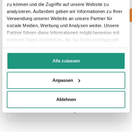
zu können und die Zugriffe auf unsere Website zu
analysieren. Außerdem geben wir Informationen zu Ihrer
Verwendung unserer Website an unsere Partner für
soziale Medien, Werbung und Analysen weiter. Unsere
Partner führen diese Informationen möglicherweise mit
Zielcheck und Verifikation Scope
weiteren Daten zusammen, die Sie ihnen bereitgestellt
Persona Entwicklung mit Co-Creation-
haben oder die sie im Rahmen Ihrer Nutzung der Dienste
Workshops
gesammelt haben.
Mitbewerberanalyse
Alle zulassen
USP Swisssolar mit Kurzumfrage
Massnahmenstossrichtungen Marketing
entlang Customer Jounrey
Anpassen
Ablehnen
Studierendenmarketing UZH