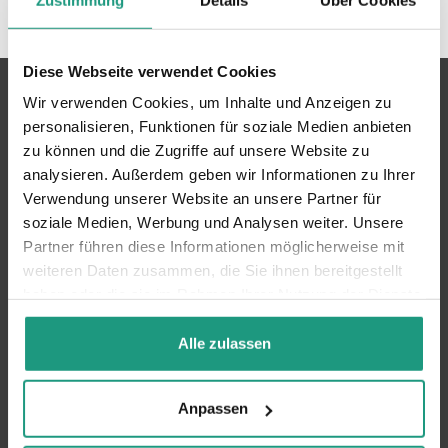
Diese Webseite verwendet Cookies
Wir verwenden Cookies, um Inhalte und Anzeigen zu
personalisieren, Funktionen für soziale Medien anbieten
zu können und die Zugriffe auf unsere Website zu
Ihr Kompetenzcenter für digitale Community
analysieren. Außerdem geben wir Informationen zu Ihrer
Management Lösungen und Employer Branding
Verwendung unserer Website an unsere Partner für
Beratungen
soziale Medien, Werbung und Analysen weiter. Unsere
Partner führen diese Informationen möglicherweise mit
Organisation
weiteren Daten zusammen, die Sie ihnen bereitgestellt
haben oder die sie im Rahmen Ihrer Nutzung der Dienste
Über uns
gesammelt haben.
Alle zulassen
Produkte
Anpassen
Community Portale
Beratungen