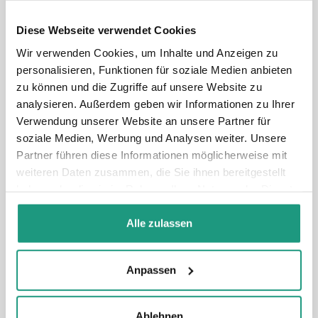
Diese Webseite verwendet Cookies
Wir sind ein Schweizer Unternehmen
Wir verwenden Cookies, um Inhalte und Anzeigen zu
Fokus auf den Schweizer und DACH-nahen
personalisieren, Funktionen für soziale Medien anbieten
Markt, mit hohem Qualitätsanspruch, Nähe zum
zu können und die Zugriffe auf unsere Website zu
Kunden und professioneller Umsetzung.
analysieren. Außerdem geben wir Informationen zu Ihrer
Verwendung unserer Website an unsere Partner für
soziale Medien, Werbung und Analysen weiter. Unsere
Partner führen diese Informationen möglicherweise mit
weiteren Daten zusammen, die Sie ihnen bereitgestellt
haben oder die sie im Rahmen Ihrer Nutzung der Dienste
gesammelt haben.
Strategie & Umsetzung
Alle zulassen
Von der digitalen Plattform über Beratung bis hin
zu KI-gestützten Tools kommt alles aus einem
Anpassen
abgestimmten Ansatz.
Ablehnen